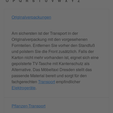
O
P
Q
R
S
T
U
V
W
X
Y
Z
Originalverpackungen
Am sichersten ist der Transport in der
Originalverpackung mit den vorgesehenen
Formteilen. Entfernen Sie vorher den Standfuß
und polstern Sie die Front zusätzlich. Falls der
Karton nicht mehr vorhanden ist, eignet sich eine
gepolsterte TV-Tasche mit Kantenschutz als
Alternative. Das Möbeltaxi Dresden stellt das
passende Material bereit und sorgt für den
fachgerechten
Transport
empfindlicher
Elektrogeräte
.
Pflanzen-Transport