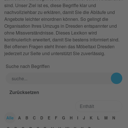
sind. Unser Ziel ist es, diese Begriffe klar und
nachvollziehbar zu erklären, damit Sie die Abläufe und
Angebote leichter einordnen können. So gelingt die
Organisation Ihres Umzugs in Dresden entspannter und
ohne Missverständnisse. Dieses Lexikon wird
kontinuierlich erweitert, damit Sie bestens informiert sind.
Bei offenen Fragen steht Ihnen das Möbeltaxi Dresden
jederzeit zur Seite und unterstützt Sie zuverlässig.
Suche nach Begriffen
Alle
A
B
C
D
E
F
G
H
I
J
K
L
M
N