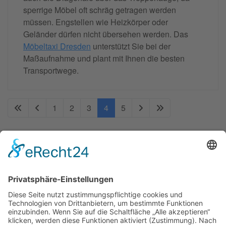
sperrige Möbel oft schräg getragen werden
müssen. Engstellen wie Heizkörper oder
Geländer dürfen nicht übersehen werden. Das
Möbeltaxi Dresden
unterstützt Sie bei der
Maßaufnahme und plant mit Ihnen die besten
Transportwege.
1
2
3
4
5
Moebeltaxi-Dresden auch in Ihrer Nähe...
Altstadt - Blasewitz - Cotta - Klotzsche - Leuben -
Loschwitz - Neustadt - Pieschen - Plauen - Prohlis