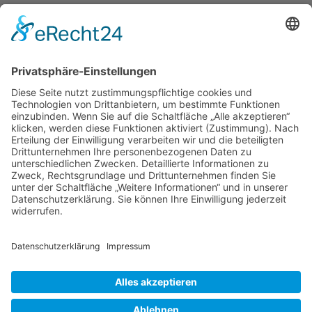
Moebeltaxi-Dresden auch in Ihrer Nähe...
Altstadt - Blasewitz - Cotta - Klotzsche - Leuben -
Loschwitz - Neustadt - Pieschen - Plauen - Prohlis
Impressum
Datenschutzerklärung
AGB
Kontakt
Möbeltaxi
Das Möbeltaxi - die Idee
Werbung schalten / Kooperationsanfrage