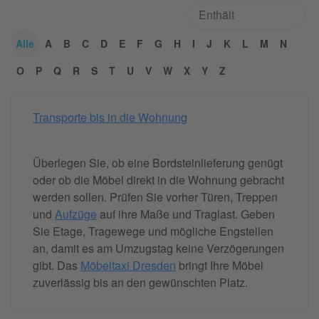
Alle
A
B
C
D
E
F
G
H
I
J
K
L
M
N
O
P
Q
R
S
T
U
V
W
X
Y
Z
Transporte bis in die Wohnung
Überlegen Sie, ob eine Bordsteinlieferung genügt
oder ob die Möbel direkt in die Wohnung gebracht
werden sollen. Prüfen Sie vorher Türen, Treppen
und
Aufzüge
auf ihre Maße und Traglast. Geben
Sie Etage, Tragewege und mögliche Engstellen
an, damit es am Umzugstag keine Verzögerungen
gibt. Das
Möbeltaxi Dresden
bringt Ihre Möbel
zuverlässig bis an den gewünschten Platz.