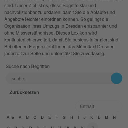
sind. Unser Ziel ist es, diese Begriffe klar und
nachvollziehbar zu erklären, damit Sie die Abläufe und
Angebote leichter einordnen können. So gelingt die
Organisation Ihres Umzugs in Dresden entspannter und
ohne Missverständnisse. Dieses Lexikon wird
kontinuierlich erweitert, damit Sie bestens informiert sind.
Bei offenen Fragen steht Ihnen das Möbeltaxi Dresden
jederzeit zur Seite und unterstützt Sie zuverlässig.
Suche nach Begriffen
Alle
A
B
C
D
E
F
G
H
I
J
K
L
M
N