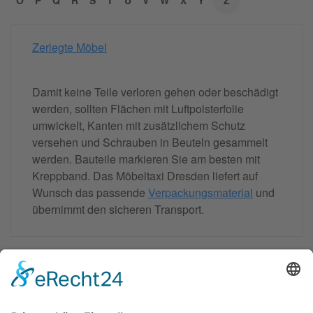
O
P
Q
R
S
T
U
V
W
X
Y
Z
Zerlegte Möbel
Damit keine Teile verloren gehen oder beschädigt
werden, sollten Flächen mit Luftpolsterfolie
umwickelt, Kanten mit zusätzlichem Schutz
versehen und Schrauben in Beuteln gesammelt
werden. Bauteile markieren Sie am besten mit
Kreppband. Das Möbeltaxi Dresden liefert auf
Wunsch das passende
Verpackungsmaterial
und
übernimmt den sicheren Transport.
Moebeltaxi-Dresden auch in Ihrer Nähe...
Altstadt - Blasewitz - Cotta - Klotzsche - Leuben -