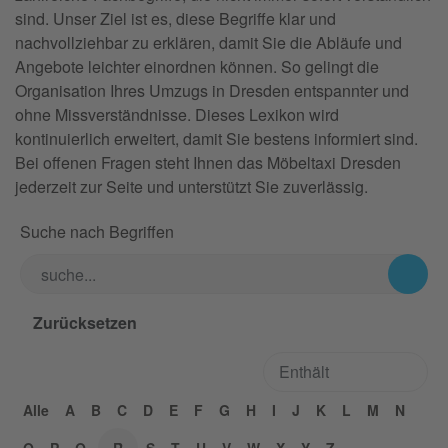
sind. Unser Ziel ist es, diese Begriffe klar und
nachvollziehbar zu erklären, damit Sie die Abläufe und
Angebote leichter einordnen können. So gelingt die
Organisation Ihres Umzugs in Dresden entspannter und
ohne Missverständnisse. Dieses Lexikon wird
kontinuierlich erweitert, damit Sie bestens informiert sind.
Bei offenen Fragen steht Ihnen das Möbeltaxi Dresden
jederzeit zur Seite und unterstützt Sie zuverlässig.
Suche nach Begriffen
Alle
A
B
C
D
E
F
G
H
I
J
K
L
M
N