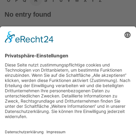
O
P
Q
R
S
T
U
V
W
X
Y
Z
No entry found
Moebeltaxi-Dresden auch in Ihrer Nähe...
Altstadt - Blasewitz - Cotta - Klotzsche - Leuben -
Loschwitz - Neustadt - Pieschen - Plauen - Prohlis
Impressum
Datenschutzerklärung
AGB
Kontakt
Möbeltaxi
Das Möbeltaxi - die Idee