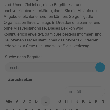
sind. Unser Ziel ist es, diese Begriffe klar und
nachvollziehbar zu erklären, damit Sie die Abläufe und
Angebote leichter einordnen können. So gelingt die
Organisation Ihres Umzugs in Dresden entspannter und
ohne Missverständnisse. Dieses Lexikon wird
kontinuierlich erweitert, damit Sie bestens informiert sind.
Bei offenen Fragen steht Ihnen das Möbeltaxi Dresden
jederzeit zur Seite und unterstützt Sie zuverlässig.
Suche nach Begriffen
Alle
A
B
C
D
E
F
G
H
I
J
K
L
M
N