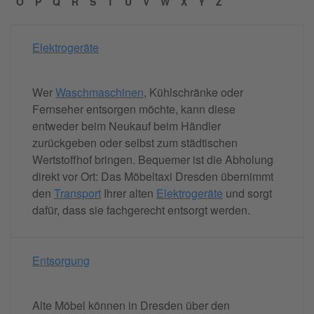
O
P
Q
R
S
T
U
V
W
X
Y
Z
Elektrogeräte
Wer
Waschmaschinen
, Kühlschränke oder
Fernseher entsorgen möchte, kann diese
entweder beim Neukauf beim Händler
zurückgeben oder selbst zum städtischen
Wertstoffhof bringen. Bequemer ist die Abholung
direkt vor Ort: Das Möbeltaxi Dresden übernimmt
den
Transport
Ihrer alten
Elektrogeräte
und sorgt
dafür, dass sie fachgerecht entsorgt werden.
Entsorgung
Alte Möbel können in Dresden über den