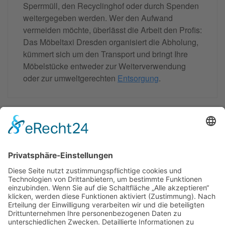
Sperrmüll, den Recyclinghof oder durch Spenden
weitergegeben werden. Wer den Aufwand
vermeiden möchte, überlässt die Arbeit den Profis:
Das Möbeltaxi Dresden organisiert die Abholung,
kümmert sich um den Transport und bringt Ihre
Möbelstücke entweder zur Weiterverwendung
oder zur umweltgerechten
Entsorgung
.
Moebeltaxi-Dresden auch in Ihrer Nähe...
Altstadt - Blasewitz - Cotta - Klotzsche - Leuben -
Loschwitz - Neustadt - Pieschen - Plauen - Prohlis
Impressum