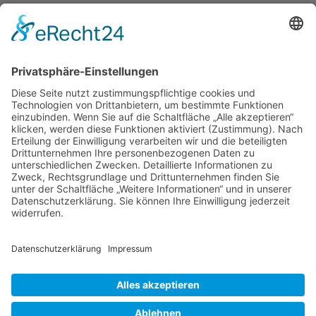
Moebeltaxi-Dresden auch in Ihrer Nähe...
Altstadt - Blasewitz - Cotta - Klotzsche - Leuben -
Loschwitz - Neustadt - Pieschen - Plauen - Prohlis
Impressum
Datenschutzerklärung
AGB
Kontakt
Möbeltaxi
Das Möbeltaxi - die Idee
Werbung schalten / Kooperationsanfrage