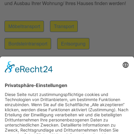
und Ausbau Ihrer Wohnung/ Ihres Hauses finden werden!
Möbeltransport
Transport
Bordsteintransport
Entsorgung
Moebeltaxi-Dresden auch in Ihrer Nähe...
Altstadt - Blasewitz - Cotta - Klotzsche - Leuben -
Loschwitz - Neustadt - Pieschen - Plauen - Prohlis
Impressum
Datenschutzerklärung