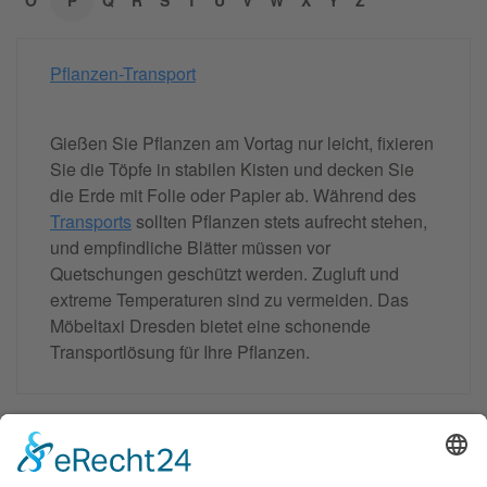
O
P
Q
R
S
T
U
V
W
X
Y
Z
Pflanzen-Transport
Gießen Sie Pflanzen am Vortag nur leicht, fixieren
Sie die Töpfe in stabilen Kisten und decken Sie
die Erde mit Folie oder Papier ab. Während des
Transports
sollten Pflanzen stets aufrecht stehen,
und empfindliche Blätter müssen vor
Quetschungen geschützt werden. Zugluft und
extreme Temperaturen sind zu vermeiden. Das
Möbeltaxi Dresden bietet eine schonende
Transportlösung für Ihre Pflanzen.
Moebeltaxi-Dresden auch in Ihrer Nähe...