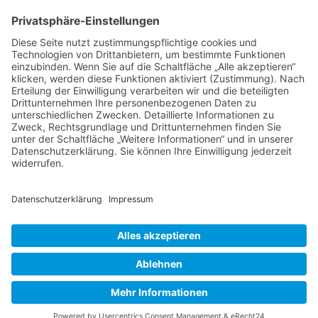
Altstadt - Blasewitz - Cotta - Klotzsche - Leuben -
Loschwitz - Neustadt - Pieschen - Plauen - Prohlis
Impressum
Datenschutzerklärung
AGB
Kontakt
Möbeltaxi
Das Möbeltaxi - die Idee
Werbung schalten / Kooperationsanfrage
günstige Umzüge - Transporte - Entsorgungen
Möbeltaxi - Das Original seit 2003
© Möbeltaxi 2026