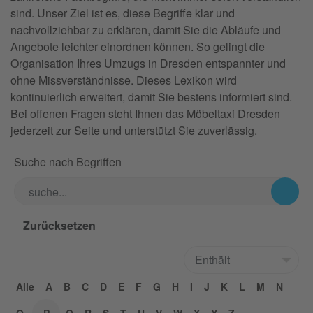
sind. Unser Ziel ist es, diese Begriffe klar und
nachvollziehbar zu erklären, damit Sie die Abläufe und
Angebote leichter einordnen können. So gelingt die
Organisation Ihres Umzugs in Dresden entspannter und
ohne Missverständnisse. Dieses Lexikon wird
kontinuierlich erweitert, damit Sie bestens informiert sind.
Bei offenen Fragen steht Ihnen das Möbeltaxi Dresden
jederzeit zur Seite und unterstützt Sie zuverlässig.
Suche nach Begriffen
Alle
A
B
C
D
E
F
G
H
I
J
K
L
M
N