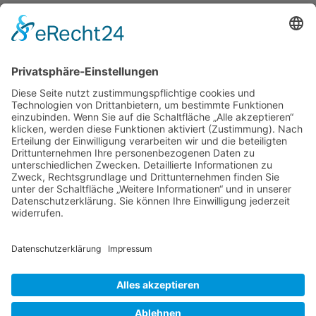
Moebeltaxi-Dresden auch in Ihrer Nähe...
Altstadt - Blasewitz - Cotta - Klotzsche - Leuben -
Loschwitz - Neustadt - Pieschen - Plauen - Prohlis
Impressum
Datenschutzerklärung
AGB
Kontakt
Möbeltaxi
Das Möbeltaxi - die Idee
Werbung schalten / Kooperationsanfrage