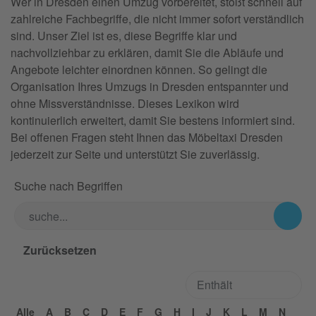
Wer in Dresden einen Umzug vorbereitet, stößt schnell auf
zahlreiche Fachbegriffe, die nicht immer sofort verständlich
sind. Unser Ziel ist es, diese Begriffe klar und
nachvollziehbar zu erklären, damit Sie die Abläufe und
Angebote leichter einordnen können. So gelingt die
Organisation Ihres Umzugs in Dresden entspannter und
ohne Missverständnisse. Dieses Lexikon wird
kontinuierlich erweitert, damit Sie bestens informiert sind.
Bei offenen Fragen steht Ihnen das Möbeltaxi Dresden
jederzeit zur Seite und unterstützt Sie zuverlässig.
Suche nach Begriffen
Alle
A
B
C
D
E
F
G
H
I
J
K
L
M
N