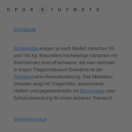
O
P
Q
R
S
T
U
V
W
X
Y
Z
Schlafsofa
Schlafsofas
wiegen je nach Modell zwischen 30
und 150 kg. Besonders hochwertige Varianten mit
Stahlrahmen sind oft schwerer, als man vermutet.
In engen Treppenhäusern Dresdens ist der
Transport
eine Herausforderung. Das Möbeltaxi
Dresden sorgt mit Tragehilfen, ausreichend
Helfern und gegebenenfalls mit
Demontage
oder
Schutzverpackung für einen sicheren Transport.
Seniorenumzug