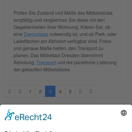
Prüfen Sie Zustand und Maße des Möbelstücks
sorgfältig und vergleichen Sie diese mit den
Gegebenheiten Ihrer Wohnung. Klären Sie, ob
eine
Demontage
notwendig ist, und ob Park- oder
Ladeflächen am Abholort verfügbar sind. Fotos
und genaue Maße helfen, den Transport zu
planen. Das Möbeltaxi Dresden übernimmt
Abholung,
Transport
und die pünktliche Lieferung
der gekauften Möbelstücke.
1
2
3
4
5
Moebeltaxi-Dresden auch in Ihrer Nähe...
Altstadt - Blasewitz - Cotta - Klotzsche - Leuben -