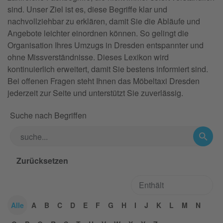
sind. Unser Ziel ist es, diese Begriffe klar und
nachvollziehbar zu erklären, damit Sie die Abläufe und
Angebote leichter einordnen können. So gelingt die
Organisation Ihres Umzugs in Dresden entspannter und
ohne Missverständnisse. Dieses Lexikon wird
kontinuierlich erweitert, damit Sie bestens informiert sind.
Bei offenen Fragen steht Ihnen das Möbeltaxi Dresden
jederzeit zur Seite und unterstützt Sie zuverlässig.
Suche nach Begriffen
Alle
A
B
C
D
E
F
G
H
I
J
K
L
M
N