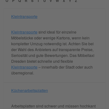
O
P
Q
R
S
T
U
V
W
X
Y
Z
Kleintransporte
Kleintransporte
sind ideal für einzelne
Möbelstücke oder wenige Kartons, wenn kein
kompletter Umzug notwendig ist. Achten Sie bei
der Wahl des Anbieters auf transparente Preise,
Seriosität und gute Bewertungen. Das Möbeltaxi
Dresden bietet schnelle und flexible
Kleintransporte
– innerhalb der Stadt oder auch
überregional.
Küchenarbeitsplatten
Arbeitsplatten sind schwer und müssen hochkant