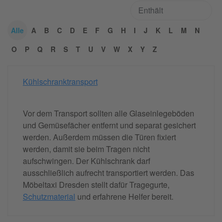
Alle
A
B
C
D
E
F
G
H
I
J
K
L
M
N
O
P
Q
R
S
T
U
V
W
X
Y
Z
Kühlschranktransport
Vor dem Transport sollten alle Glaseinlegeböden
und Gemüsefächer entfernt und separat gesichert
werden. Außerdem müssen die Türen fixiert
werden, damit sie beim Tragen nicht
aufschwingen. Der Kühlschrank darf
ausschließlich aufrecht transportiert werden. Das
Möbeltaxi Dresden stellt dafür Tragegurte,
Schutzmaterial
und erfahrene Helfer bereit.