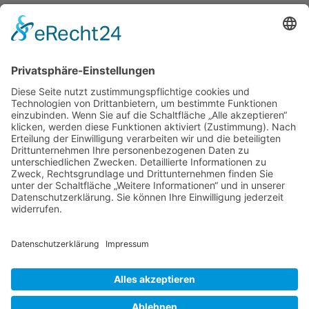
Moebeltaxi-Dresden auch in Ihrer Nähe...
Altstadt - Blasewitz - Cotta - Klotzsche - Leuben -
Loschwitz - Neustadt - Pieschen - Plauen - Prohlis
Impressum
Datenschutzerklärung
AGB
Kontakt
Möbeltaxi
Das Möbeltaxi - die Idee
Werbung schalten / Kooperationsanfrage