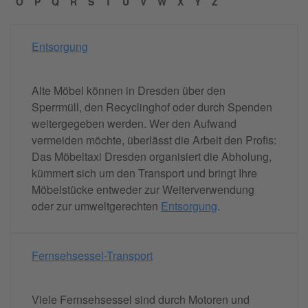
O
P
Q
R
S
T
U
V
W
X
Y
Z
Entsorgung
Alte Möbel können in Dresden über den
Sperrmüll, den Recyclinghof oder durch Spenden
weitergegeben werden. Wer den Aufwand
vermeiden möchte, überlässt die Arbeit den Profis:
Das Möbeltaxi Dresden organisiert die Abholung,
kümmert sich um den Transport und bringt Ihre
Möbelstücke entweder zur Weiterverwendung
oder zur umweltgerechten
Entsorgung
.
Fernsehsessel-Transport
Viele Fernsehsessel sind durch Motoren und