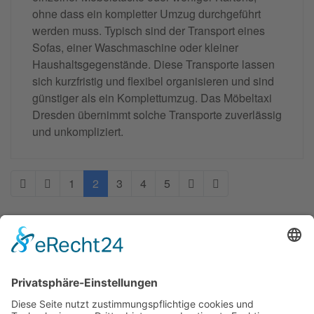
ohne dass ein kompletter Umzug durchgeführt
werden muss. Typisch sind der Transport eines
Sofas, einer Waschmaschine oder kleiner
Haushaltsgegenstände. Diese Transporte lassen
sich kurzfristig und flexibel organisieren und sind
günstiger als ein Komplettumzug. Das Möbeltaxi
Dresden übernimmt solche Transporte zuverlässig
und unkompliziert.
1
2
3
4
5
Moebeltaxi-Dresden auch in Ihrer Nähe...
Altstadt - Blasewitz - Cotta - Klotzsche - Leuben -
Loschwitz - Neustadt - Pieschen - Plauen - Prohlis