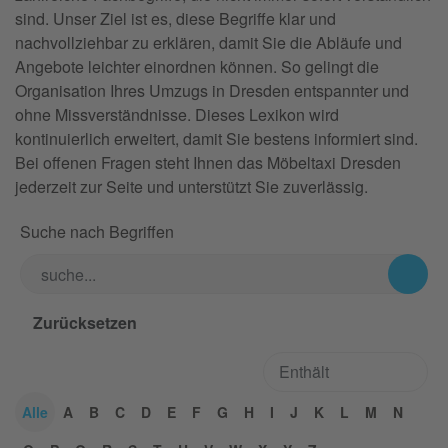
sind. Unser Ziel ist es, diese Begriffe klar und
nachvollziehbar zu erklären, damit Sie die Abläufe und
Angebote leichter einordnen können. So gelingt die
Organisation Ihres Umzugs in Dresden entspannter und
ohne Missverständnisse. Dieses Lexikon wird
kontinuierlich erweitert, damit Sie bestens informiert sind.
Bei offenen Fragen steht Ihnen das Möbeltaxi Dresden
jederzeit zur Seite und unterstützt Sie zuverlässig.
Suche nach Begriffen
Alle
A
B
C
D
E
F
G
H
I
J
K
L
M
N