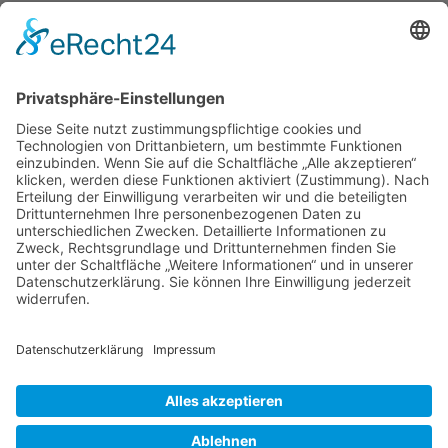
Moebeltaxi-Dresden auch in Ihrer Nähe...
Altstadt - Blasewitz - Cotta - Klotzsche - Leuben -
Loschwitz - Neustadt - Pieschen - Plauen - Prohlis
Impressum
Datenschutzerklärung
AGB
Kontakt
Möbeltaxi
Das Möbeltaxi - die Idee
Werbung schalten / Kooperationsanfrage